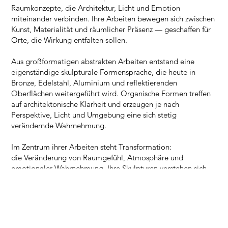
Raumkonzepte, die Architektur, Licht und Emotion
miteinander verbinden. Ihre Arbeiten bewegen sich zwischen
Kunst, Materialität und räumlicher Präsenz — geschaffen für
Orte, die Wirkung entfalten sollen.
Aus großformatigen abstrakten Arbeiten entstand eine
eigenständige skulpturale Formensprache, die heute in
Bronze, Edelstahl, Aluminium und reflektierenden
Oberflächen weitergeführt wird. Organische Formen treffen
auf architektonische Klarheit und erzeugen je nach
Perspektive, Licht und Umgebung eine sich stetig
verändernde Wahrnehmung.
Im Zentrum ihrer Arbeiten steht Transformation:
die Veränderung von Raumgefühl, Atmosphäre und
emotionaler Wahrnehmung. Ihre Skulpturen verstehen sich
nicht als Dekoration, sondern als prägende Elemente
innerhalb moderner Architektur, Hospitality- und öffentlicher
Räume.
Tina Reichels Werke befinden sich in privaten und